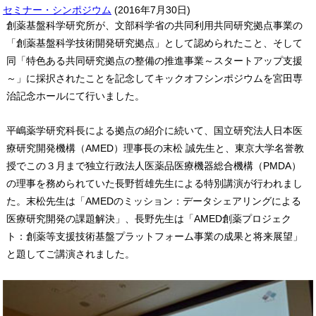
セミナー・シンポジウム
(
2016年7月30日
)
創薬基盤科学研究所が、文部科学省の共同利用共同研究拠点事業の
「創薬基盤科学技術開発研究拠点」として認められたこと、そして
同「特色ある共同研究拠点の整備の推進事業～スタートアップ支援
～」に採択されたことを記念してキックオフシンポジウムを宮田専
治記念ホールにて行いました。
平嶋薬学研究科長による拠点の紹介に続いて、国立研究法人日本医
療研究開発機構（AMED）理事長の末松 誠先生と、東京大学名誉教
授でこの３月まで独立行政法人医薬品医療機器総合機構（PMDA）
の理事を務められていた長野哲雄先生による特別講演が行われまし
た。末松先生は「AMEDのミッション：データシェアリングによる
医療研究開発の課題解決」、長野先生は「AMED創薬プロジェク
ト：創薬等支援技術基盤プラットフォーム事業の成果と将来展望」
と題してご講演されました。